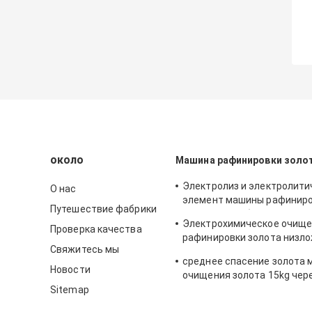
около
Машина рафинировки золо
Электролиз и электролити
О нас
элемент машины рафиниро
Путешествие фабрики
Eco дружелюбные
Электрохимическое очищ
Проверка качества
рафинировки золота низл
Свяжитесь мы
электролизом
среднее спасение золота
Новости
очищения золота 15kg чер
электролиз
Sitemap