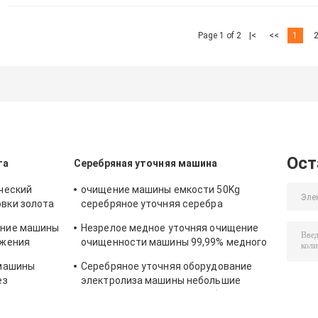
Page 1 of 2
|<
<<
1
Ост
та
Серебряная уточняя машина
ческий
очищение машины емкости 50Kg
вки золота
серебряное уточняя серебра
электролизом
ение машины
Незрелое медное уточняя очищение
ожения
очищенности машины 99,99% медного
электролиза
 машины
Серебряное уточняя оборудование
ез
электролиза машины небольшие
99,99% легкое для того чтобы
привестись в действие