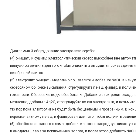
Диаграмма 3 оборудование электролиза серебра
(4) очищать и сушить: электролитический серебр выскоблен вне автомат
выпускной вентиль для того чтобы очистить и высушить произведенный
серебряный слиток.
(5) электролит очищать: медленно пошевелите и добавьте NaOH в нену
серебряном бочонке высыпания, отрегулируйте пэ-аш, фильтр, и получ
готовности. Сбросовые воды обработаны. Добавьте электролит отхода 
медленно, добавьте Ag2O, отрегулируйте пэ-аш электролита, и возьмит
тех пор пока электролит не будет быть бесцветным и прозрачным. В кон
первоначальному пэ-аш, и фильтрован для того чтобы получить решение
(6) обработка анодного шлама: добавьте азотноводородную кислоту к 
в анодном шламе за исключением золота, и после этого добавить NaCl к