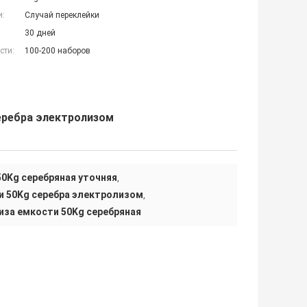
и:
Случай переклейки
30 дней
сти:
100-200 наборов
еребра электролизом
0Kg серебряная уточняя
,
и 50Kg серебра электролизом
,
за емкости 50Kg серебряная