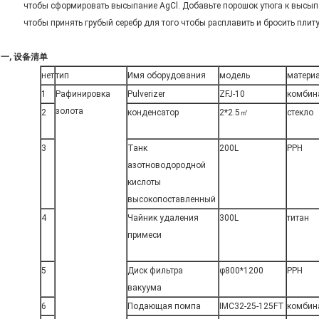
чтобы сформировать высыпание AgCl. Добавьте порошок утюга к высыпа
чтобы принять грубый серебр для того чтобы расплавить и бросить плит
一, 设备清单
нет
тип
Имя оборудования
модель
матери
1
Рафинировка
Pulverizer
ZFJ-10
комбин
золота
2
конденсатор
2*2.5㎡
стекло
3
Танк
200L
PPH
азотноводородной
кислоты
высокопоставленный
4
Чайник удаления
300L
титан
примеси
5
Диск фильтра
φ800*1200
PPH
вакуума
6
Подающая помпа
IMC32-25-125FT
комбин