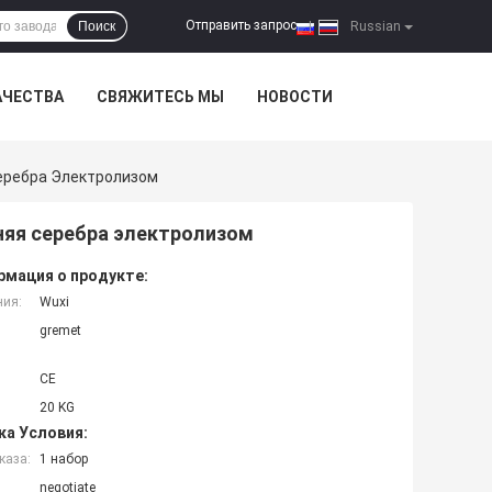
Отправить запрос
Поиск
|
Russian
АЧЕСТВА
СВЯЖИТЕСЬ МЫ
НОВОСТИ
еребра Электролизом
няя серебра электролизом
мация о продукте:
ния:
Wuxi
gremet
CE
20 KG
ка Условия:
каза:
1 набор
negotiate