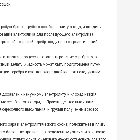
орошок
ребует бросая грубого серебра в плиту анода, и вводить
дование электролиза для последующего электролиза.
сырцовый незрелый серебр входит в электролитический
ита: вызван процесс изготовлять решение серебряного
стный делать. Жидкость может быть подготовлена путем
реакции серебра и азотноводородной кислоты следующим
 добавлен к ненужному электролиту, и хлорид натрия
ание серебряного хлорида. Произведенное высыпание
 серебряного высыпания, и грубый полученный серебр
ного бара и электролитического крюка, положите ее в плиту
ного блока электролиза к определенному значению, и после
ролиза, только одному человеку нужно остановить для того