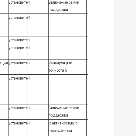
установите
1
Включение рамки
поддержки
установите
1
установите
1
установите
1
ация
установите
1
Фильтруя μ m
точности 5
установите
1
установите
1
Включение рамки
поддержки
установите
1
С активностью, с
насыщенным