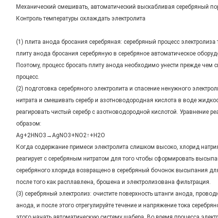
Механический смешивать, автоматический выскабливая серебряный п
Контроль температуры охлаждать электролита
(1) плита анода бросания серебряная: серебряный процесс электролиза т
плиту анода бросания серебряную в серебряное автоматическое обору
Поэтому, процесс бросать плиту анода необходимо унести прежде чем 
процесс.
(2) подготовка серебряного электролита и спасение ненужного электрол
нитрата и смешивать серебр и азотноводородная кислота в воде жидко
реагировать чистый серебр с азотноводородной кислотой. Уравнение 
образом:
Ag+2HNO3→AgNO3+NO2↑+H2O
Когда содержание примеси электролита слишком высоко, хлорид натрия
реагирует с серебряным нитратом для того чтобы сформировать высып
серебряного хлорида возвращено в серебряный бочонок высыпания для
после того как расплавлена, брошена и электролизована фильтрация.
(3) серебряный электролиз: очистите поверхность штанги анода, провод
анода, и после этого отрегулируйте течение и напряжение тока серебря
этого начать автоматическую систему шабера. Во время процесса элект