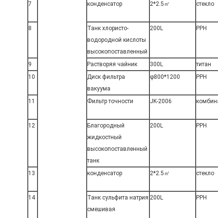
7
конденсатор
2*2.5㎡
стекло
8
Танк хлористо-
200L
PPH
водородной кислоты
высокопоставленный
9
Растворяя чайник
300L
титан
10
Диск фильтра
φ800*1200
PPH
вакуума
11
Фильтр точности
JK-2006
комбин
12
Благородный
200L
PPH
жидкостный
высокопоставленный
танк
13
конденсатор
2*2.5㎡
стекло
14
Танк сульфита натрия
200L
PPH
смешивая