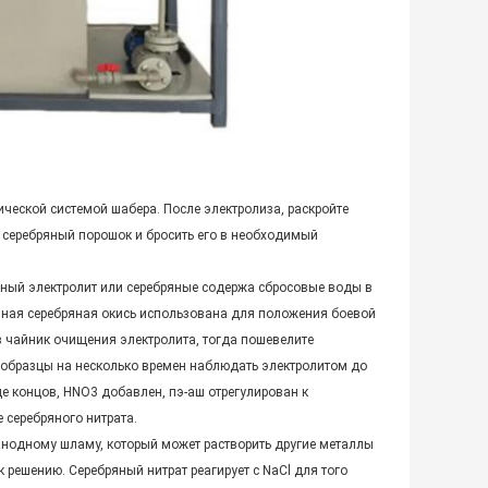
ической системой шабера. После электролиза, раскройте
 серебряный порошок и бросить его в необходимый
жный электролит или серебряные содержа сбросовые воды в
енная серебряная окись использована для положения боевой
в чайник очищения электролита, тогда пошевелите
е образцы на несколько времен наблюдать электролитом до
це концов, HNO3 добавлен, пэ-аш отрегулирован к
 серебряного нитрата.
анодному шламу, который может растворить другие металлы
 решению. Серебряный нитрат реагирует с NaCl для того