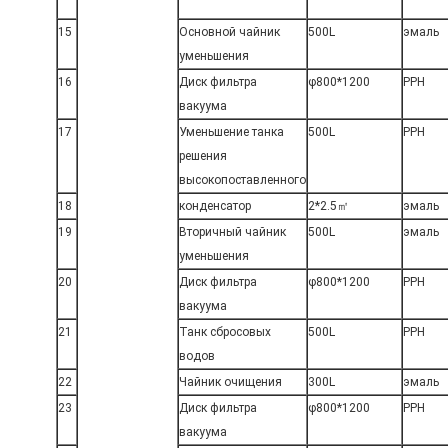
15
Основной чайник
500L
эмаль
уменьшения
16
Диск фильтра
φ800*1200
PPH
вакуума
17
Уменьшение танка
500L
PPH
решения
высокопоставленного
18
конденсатор
2*2.5㎡
эмаль
19
Вторичный чайник
500L
эмаль
уменьшения
20
Диск фильтра
φ800*1200
PPH
вакуума
21
Танк сбросовых
500L
PPH
водов
22
Чайник очищения
300L
эмаль
23
Диск фильтра
φ800*1200
PPH
вакуума