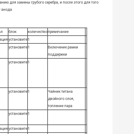
нию для замены грубого серебра, и после этого для того
у анода.
ал
блок
количество
примечание
ация
установите
1
установите
1
Включение рамки
поддержки
установите
1
установите
1
Чайник титана
двойного слоя,
топление пара
установите
1
ация
установите
1