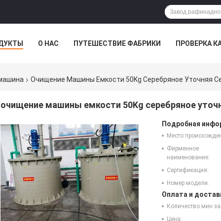
ДУКТЫ
О НАС
ПУТЕШЕСТВИЕ ФАБРИКИ
ПРОВЕРКА К
 машина
Очищение Машины Емкости 50Kg Серебряное Уточняя С
очищение машины емкости 50Kg серебряное уточ
Подробная инфор
Место происхожде
Фирменное
наименование:
Сертификация:
Номер модели:
Оплата и достав
Количество мин за
Цена: