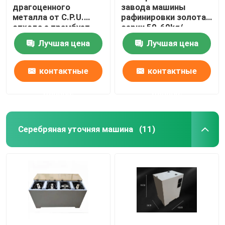
драгоценного
завода машины
металла от C.P.U.
рафинировки золота
отхода e трамбует
серии 50-60kg/
машину спасения
химическое
Лучшая цена
Лучшая цена
золота
механическое
контактные
контактные
данные
данные
Серебряная уточняя машина
(11)