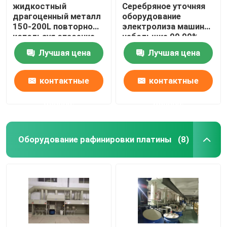
жидкостный
Серебряное уточняя
драгоценный металл
оборудование
150-200L повторно
электролиза машины
используя спасение
небольшие 99,99%
металла машины 99%
легкое для того
Лучшая цена
Лучшая цена
от отработанной
чтобы привестись в
воды
действие
доказательство
контактные
контактные
утечки
данные
данные
Оборудование рафинировки платины
(8)