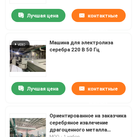
Лучшая цена
контактные
Путешествие фабрики
данные
Проверка качества
Машина для электролиза
серебра 220 В 50 Гц
Свяжитесь мы
Новости
Лучшая цена
контактные
Машина рафинировки золота
данные
Серебряная уточняя машина
Ориентированное на заказчика
серебряное извлечение
драгоценного металла
Оборудование рафинировки платины
машины извлечения от
MOQ：1 набор