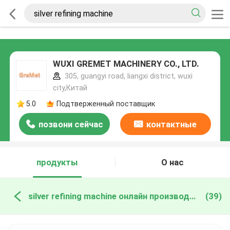
WUXI GREMET MACHINERY CO., LTD.
305, guangyi road, liangxi district, wuxi
city,Китай
5.0
Подтверженный поставщик
позвони сейчас
контактные
данные
продукты
О нас
silver refining machine онлайн производство
(39)