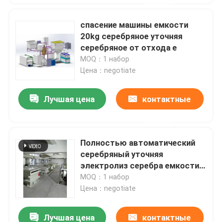
данные
спасение машины емкости
20kg серебряное уточняя
серебряное от отхода e
MOQ：1 набор
Цена：negotiate
Лучшая цена
контактные
данные
Полностью автоматический
серебряный уточняя
электролиз серебра емкости
машины 200kg
MOQ：1 набор
Цена：negotiate
Лучшая цена
контактные