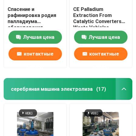
Спасение и
CE Palladium
рафинировка родия
Extraction From
палладиума
Catalytic Converters
оборудования
Waste Vehicles
рафинировки платины
Лучшая цена
Лучшая цена
нефтехимической
промышленности
контактные
контактные
данные
данные
серебряная машина электролиза
(17)