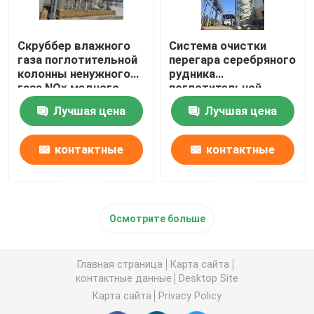
Скруббер влажного
Система очистки
газа поглотительной
перегара серебряного
колонны ненужного
рудника
газа NOx медного
поглотительной
рудника
колонны газа отхода
Лучшая цена
Лучшая цена
высокой
концентрации
контактные
контактные
данные
данные
Осмотрите больше
Главная страница
Карта сайта
контактные данные
Desktop Site
Карта сайта
Privacy Policy