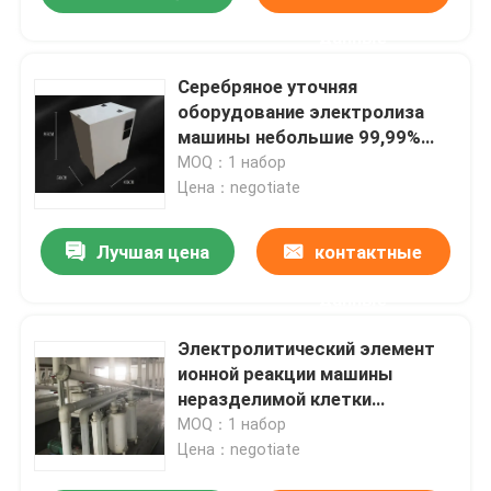
данные
Серебряное уточняя
оборудование электролиза
машины небольшие 99,99%
легкое для того чтобы
MOQ：1 набор
привестись в действие
Цена：negotiate
доказательство утечки
Лучшая цена
контактные
данные
Электролитический элемент
ионной реакции машины
неразделимой клетки
серебряный уточняя водный
MOQ：1 набор
Цена：negotiate