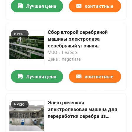
Лучшая цена
контактные
данные
Сбор второй серебряной
машины электролиза
серебряный уточняя
автоматический
MOQ：1 набор
Цена：negotiate
Лучшая цена
контактные
данные
Дом
Электрическая
электролизовая машина для
Продукты
переработки серебра из
нержавеющей стали
О нас