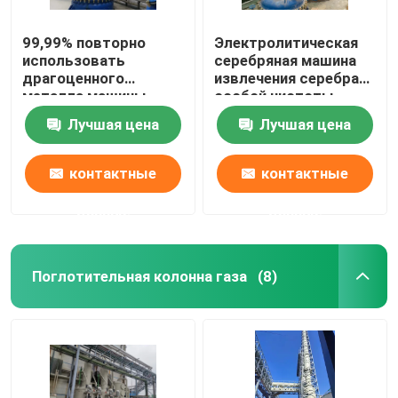
99,99% повторно
Электролитическая
использовать
серебряная машина
драгоценного
извлечения серебра
металла машины
особой чистоты
электролиза серебра
системы 99,99%
Лучшая цена
Лучшая цена
особой чистоты
спасения
контактные
контактные
данные
данные
Поглотительная колонна газа
(8)