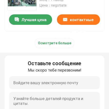
электроники
Цена：negotiate
серебряная машина электролиза
Лучшая цена
контактные
Поглотительная колонна газа
данные
Осмотрите больше
Оборудование обработки ненужного газа
Печь золота индукции плавя
Оставьте сообщение
Мы скоро тебе перезвоним!
Серебряная печь индукции
Серебряная отливная машина
Отливная машина Адвокатуры золота