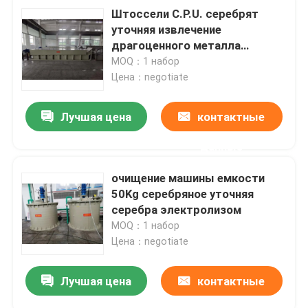
Штоссели C.P.U. серебрят
уточняя извлечение
драгоценного металла
емкости машины 20Kg
MOQ：1 набор
Цена：negotiate
Лучшая цена
контактные
данные
очищение машины емкости
50Kg серебряное уточняя
серебра электролизом
MOQ：1 набор
Цена：negotiate
Лучшая цена
контактные