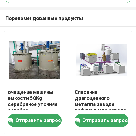
Порекомендованные продукты
очищение машины
Спасение
Дом
емкости 50Kg
драгоценного
серебряное уточняя
металла завода
серебра
рафинадного завода
Продукты
электролизом
ключа поворота
Отправить запрос
Отправить запрос
серебряное от
электронного
О нас
отхода