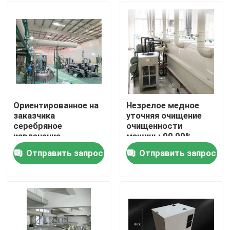
Путешествие фабрики
Проверка качества
Свяжитесь мы
Ориентированное на
Незрелое медное
заказчика
уточняя очищение
серебряное
очищенности
Новости
извлечение
машины 99,99%
драгоценного
медного
Отправить запрос
Отправить запрос
металла машины
электролиза
Машина рафинировки золота
извлечения от
электроники
Серебряная уточняя машина
Оборудование рафинировки платины