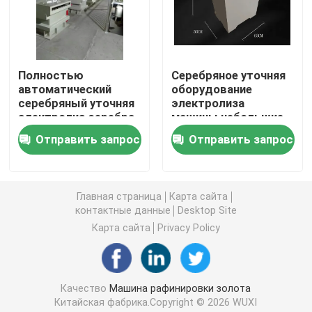
серебряная машина электролиза
Полностью
Серебряное уточняя
Поглотительная колонна газа
автоматический
оборудование
серебряный уточняя
электролиза
электролиз серебра
машины небольшие
Оборудование обработки ненужного газа
емкости машины
99,99% легкое для
Отправить запрос
Отправить запрос
200kg
того чтобы
привестись в
Печь золота индукции плавя
действие
доказательство
Главная страница
Карта сайта
утечки
контактные данные
Desktop Site
Серебряная печь индукции
Карта сайта
Privacy Policy
Серебряная отливная машина
Качество
Машина рафинировки золота
Отливная машина Адвокатуры золота
Китайская фабрика.Copyright © 2026 WUXI