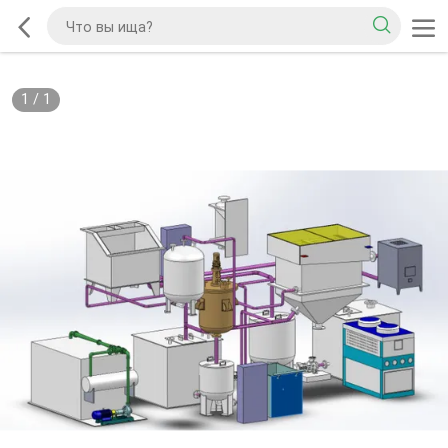
1
/
1