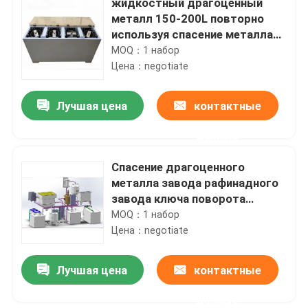
жидкостный драгоценный
металл 150-200L повторно
используя спасение металла
машины 99% от отработанной
MOQ：1 набор
воды
Цена：negotiate
Лучшая цена
контактные
данные
Спасение драгоценного
металла завода рафинадного
завода ключа поворота
серебряное от электронного
MOQ：1 набор
отхода
Цена：negotiate
Лучшая цена
контактные
данные