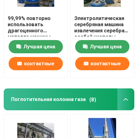
99,99% повторно
Электролитическая
использовать
серебряная машина
драгоценного
извлечения серебра
металла машины
особой чистоты
электролиза серебра
системы 99,99%
Лучшая цена
Лучшая цена
особой чистоты
спасения
контактные
контактные
данные
данные
Поглотительная колонна газа
(8)