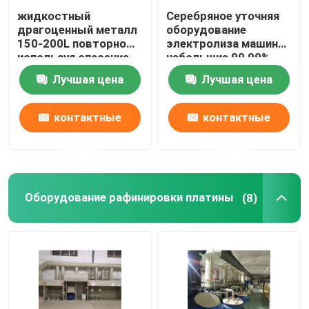
жидкостный
Серебряное уточняя
драгоценный металл
оборудование
150-200L повторно
электролиза машины
используя спасение
небольшие 99,99%
металла машины 99%
легкое для того
Лучшая цена
Лучшая цена
от отработанной
чтобы привестись в
воды
действие
доказательство
контактные
контактные
утечки
данные
данные
Оборудование рафинировки платины
(8)