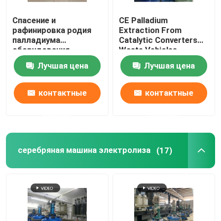
Спасение и
CE Palladium
рафинировка родия
Extraction From
палладиума
Catalytic Converters
оборудования
Waste Vehicles
рафинировки платины
Лучшая цена
Лучшая цена
нефтехимической
промышленности
контактные
контактные
данные
данные
серебряная машина электролиза
(17)