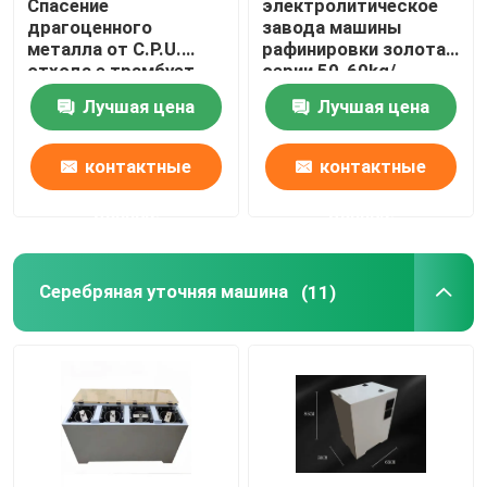
Спасение
электролитическое
драгоценного
завода машины
металла от C.P.U.
рафинировки золота
печь нержавеющей стали плавя
отхода e трамбует
серии 50-60kg/
машину спасения
химическое
Лучшая цена
Лучшая цена
золота
механическое
Печь платины плавя
контактные
контактные
данные
данные
Серебряная уточняя машина
(11)