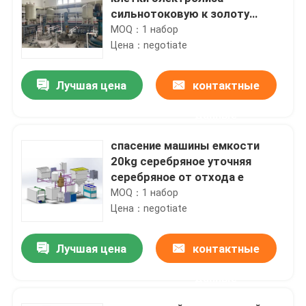
сильнотоковую к золоту
очищенности 99,999%
MOQ：1 набор
Цена：negotiate
Лучшая цена
контактные
данные
спасение машины емкости
20kg серебряное уточняя
серебряное от отхода e
MOQ：1 набор
Цена：negotiate
Лучшая цена
контактные
данные