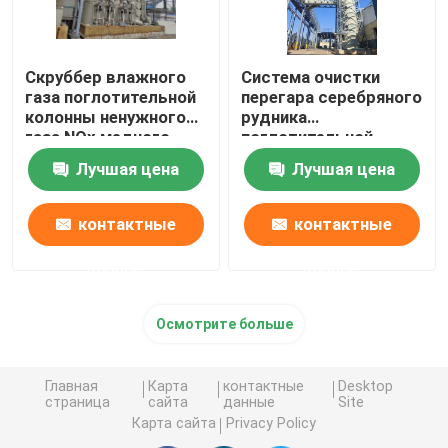
Скруббер влажного
Система очистки
газа поглотительной
перегара серебряного
колонны ненужного
рудника
газа NOx медного
поглотительной
рудника
колонны газа отхода
Лучшая цена
Лучшая цена
высокой
концентрации
контактные
контактные
данные
данные
Осмотрите больше
Главная
Карта
контактные
Desktop
страница
сайта
данные
Site
Карта сайта
Privacy Policy