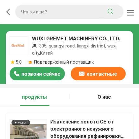
WUXI GREMET MACHINERY CO., LTD.
305, guangyi road, liangxi district, wuxi
city,Китай
5.0
Подтверженный поставщик
позвони сейчас
контактные
данные
продукты
О нас
Извлечение золота CE от
электронного ненужного
оборудования рафинировки