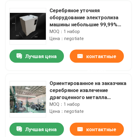
Серебряное уточняя
оборудование электролиза
машины небольшие 99,99%
легкое для того чтобы
MOQ：1 набор
привестись в действие
Цена：negotiate
доказательство утечки
Лучшая цена
контактные
данные
Ориентированное на заказчика
серебряное извлечение
Дом
драгоценного металла
машины извлечения от
MOQ：1 набор
электроники
Цена：negotiate
Продукты
Лучшая цена
контактные
небольшие C.P.U. машины рафинадного завода золота 3Kg трамбуют спасение золота e ненужное
О нас