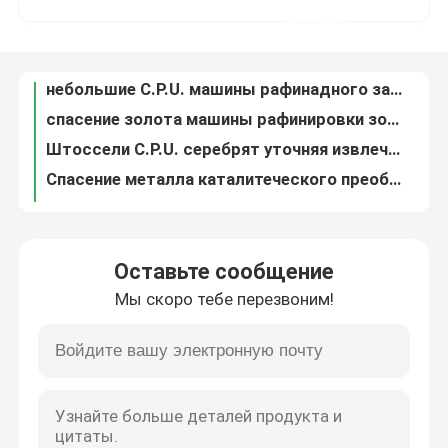
спасение золота машины рафинировки золота драгоценного металла 20Kg через электролиз
данные
Штоссели C.P.U. серебрят уточняя извлечение драгоценного металла емкости машины 20Kg
Путешествие фабрики
Спасение металла каталитеческого преобразователя оборудования рафинировки платины драгоценного металла
Система спасения оборудования PGM платины родия палладиума уточняя
Проверка качества
Спасение каталитеческого преобразователя PGM оборудования рафинировки платины Eco дружелюбное
Извлечение рафинадного завода оборудования PGM платины катализатора вытыхания автомобиля уточняя
Свяжитесь мы
система оборудования обработки ненужного газа газохода Nox высокой концентрации
Тип скруббер двигателя системы очистки газообразного отхода Nox многошаговый влажного газа
Новости
Полностью автоматический серебряный уточняя электролиз серебра емкости машины 200kg
Оставьте сообщение
Машина электролиза золота очищенности машины 99,999% очищения золота CE
Мы скоро тебе перезвоним!
оборудование 380V плавя печи золота индукции емкости 4-6Kg трехфазное
Машина рафинировки золота
печь топления индукции палладиума платины плавя печи нержавеющей стали 1-4kg
печь Макс нержавеющей стали золота палладиума платины 10kw плавя 2600 градусов
Серебряная уточняя машина
CE Palladium Extraction From Catalytic Converters Waste Vehicles
Система скруббера оборудования обработки ненужного газа Gremet влажная отсутствие загрязнения
Оборудование рафинировки платины