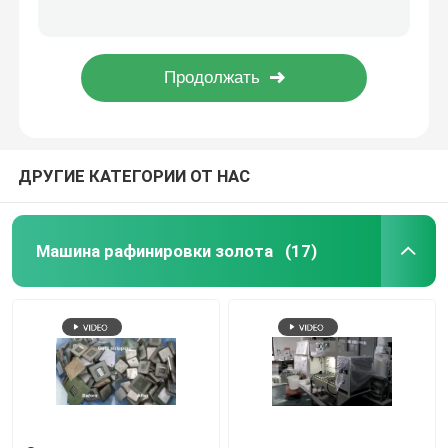
CE оборудования обработки газа отхода Nox высокой концентрации
Промышленное оборудование обработки ненужного газа NOx для рафинадного завода PGM
серебряная машина электролиза
Многошаговая окись азота высокой концентрации оборудования обработки газа отхода двигателя
Спасение и рафинировка родия палладиума оборудования рафинировки платины нефтехимической промышленности
Поглотительная колонна газа
ДРУГИЕ КАТЕГОРИИ ОТ НАС
Оборудование обработки ненужного газа
Печь золота индукции плавя
Машина рафинировки золота
(17)
Серебряная печь индукции
Серебряная отливная машина
Отливная машина Адвокатуры золота