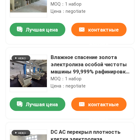
драгоценного металла
MOQ：1 набор
Цена：negotiate
Лучшая цена
контактные
данные
Влажное спасение золота
электролиза особой чистоты
машины 99,999% рафинировки
золота очищения пути
MOQ：1 набор
Цена：negotiate
Лучшая цена
контактные
данные
DC AC перекрыл плотность
клетки электролиза