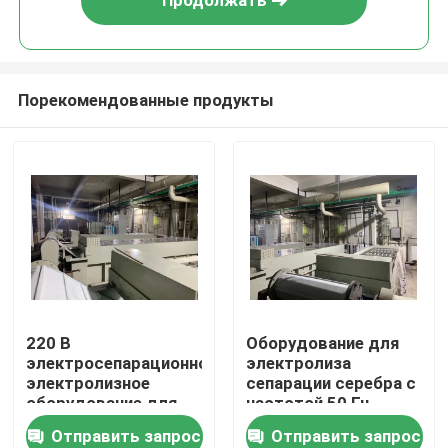
Продолжать
Порекомендованные продукты
Дом
220 В
Оборудование для
электросепарационное
электролиза
Продукты
электролизное
сепарации серебра с
оборудование для
частотой 50 Гц
сепарации серебра
Отправить запрос
Отправить запрос
О нас
мощностью 10 кг