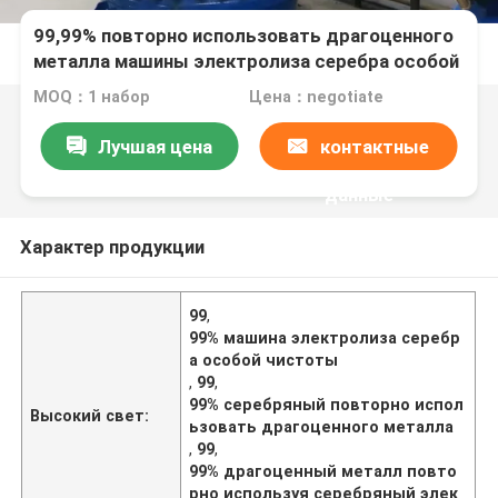
99,99% повторно использовать драгоценного
металла машины электролиза серебра особой
чистоты
MOQ：1 набор
Цена：negotiate
Лучшая цена
контактные
данные
Характер продукции
99
,
99% машина электролиза серебр
а особой чистоты
,
99
,
99% серебряный повторно испол
Высокий свет:
ьзовать драгоценного металла
,
99
,
99% драгоценный металл повто
рно используя серебряный элек