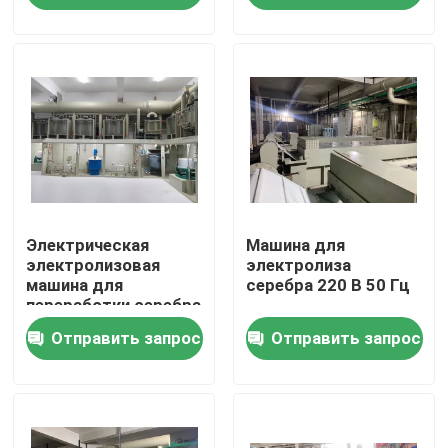
Путешествие фабрики
Проверка качества
Свяжитесь мы
Электрическая
Машина для
Новости
электролизовая
электролиза
машина для
серебра 220 В 50 Гц
переработки серебра
Машина рафинировки золота
из нержавеющей
Отправить запрос
Отправить запрос
стали
Серебряная уточняя машина
Оборудование рафинировки платины