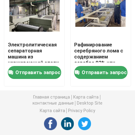
серебряная машина электролиза
Поглотительная колонна газа
Электролитическая
Рафинирование
сепараторная
серебряного лома с
Оборудование обработки ненужного газа
машина из
содержанием
нержавеющей стали
серебра 92% или
для сепарации
более и меди 8%
Отправить запрос
Отправить запрос
Печь золота индукции плавя
драгоценных
металлов
Серебряная печь индукции
Главная страница
Карта сайта
контактные данные
Desktop Site
Карта сайта
Privacy Policy
Серебряная отливная машина
Отливная машина Адвокатуры золота