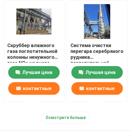
печь нержавеющей стали плавя
Печь платины плавя
Скруббер влажного
Система очистки
газа поглотительной
перегара серебряного
колонны ненужного
рудника
газа NOx медного
поглотительной
рудника
колонны газа отхода
Лучшая цена
Лучшая цена
высокой
концентрации
контактные
контактные
данные
данные
Осмотрите больше