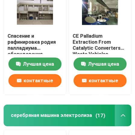
Путешествие фабрики
Спасение и
CE Palladium
Проверка качества
рафинировка родия
Extraction From
палладиума
Catalytic Converters
оборудования
Waste Vehicles
Свяжитесь мы
рафинировки платины
Лучшая цена
Лучшая цена
нефтехимической
промышленности
Новости
контактные
контактные
данные
данные
Машина рафинировки золота
Серебряная уточняя машина
серебряная машина электролиза
(17)
Оборудование рафинировки платины