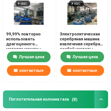
серебряная машина электролиза
Поглотительная колонна газа
99,99% повторно
Электролитическая
использовать
серебряная машина
драгоценного
извлечения серебра
Оборудование обработки ненужного газа
металла машины
особой чистоты
электролиза серебра
системы 99,99%
Лучшая цена
Лучшая цена
особой чистоты
спасения
Печь золота индукции плавя
контактные
контактные
Серебряная печь индукции
данные
данные
Серебряная отливная машина
Поглотительная колонна газа
(8)
Отливная машина Адвокатуры золота