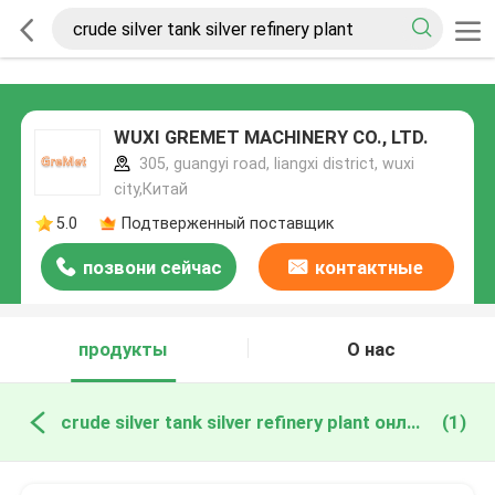
WUXI GREMET MACHINERY CO., LTD.
305, guangyi road, liangxi district, wuxi
city,Китай
5.0
Подтверженный поставщик
позвони сейчас
контактные
данные
продукты
О нас
crude silver tank silver refinery plant онлайн производство
(1)