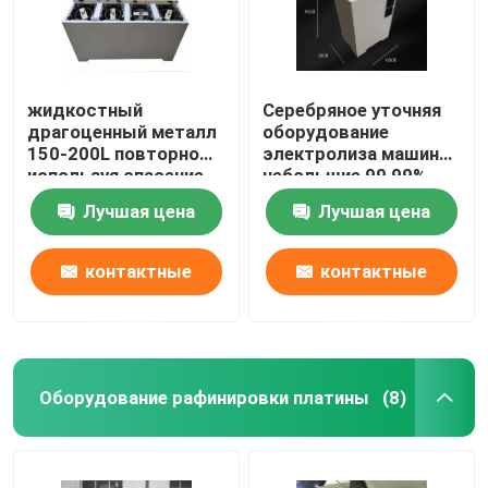
жидкостный
Серебряное уточняя
драгоценный металл
оборудование
150-200L повторно
электролиза машины
используя спасение
небольшие 99,99%
металла машины 99%
легкое для того
Лучшая цена
Лучшая цена
от отработанной
чтобы привестись в
воды
действие
доказательство
контактные
контактные
утечки
данные
данные
Дом
Оборудование рафинировки платины
(8)
Продукты
О нас