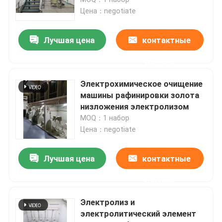
Цена：negotiate
серебряная машина электролиза
Лучшая цена
контактные
Поглотительная колонна газа
данные
Электрохимическое очищение
Оборудование обработки ненужного газа
машины рафинировки золота
низложения электролизом
MOQ：1 набор
Печь золота индукции плавя
Цена：negotiate
Серебряная печь индукции
Лучшая цена
контактные
данные
Серебряная отливная машина
Электролиз и
электролитический элемент
Отливная машина Адвокатуры золота