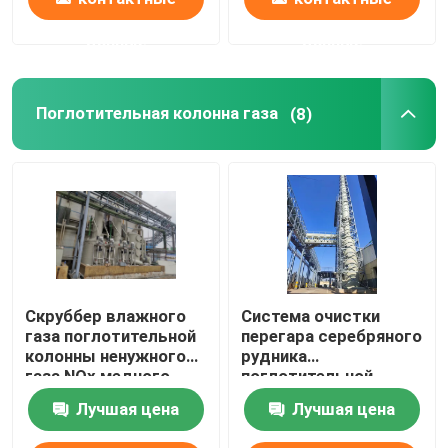
данные
данные
Поглотительная колонна газа
(8)
Скруббер влажного
Система очистки
газа поглотительной
перегара серебряного
колонны ненужного
рудника
газа NOx медного
поглотительной
рудника
колонны газа отхода
Лучшая цена
Лучшая цена
высокой
концентрации