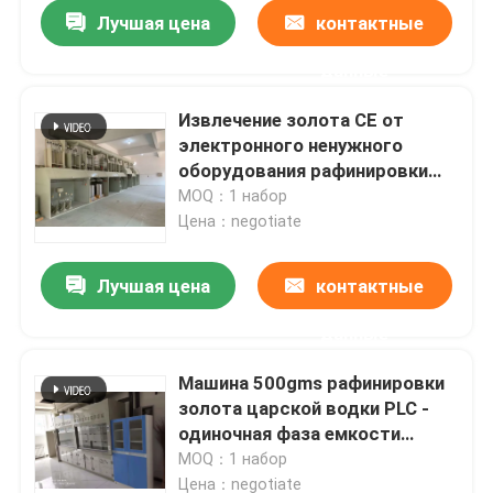
Лучшая цена
контактные
данные
Извлечение золота CE от
электронного ненужного
оборудования рафинировки
драгоценного металла
MOQ：1 набор
Цена：negotiate
Лучшая цена
контактные
данные
Дом
Машина 500gms рафинировки
золота царской водки PLC -
Продукты
одиночная фаза емкости
500kg
MOQ：1 набор
О нас
Цена：negotiate