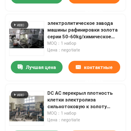
данные
электролитическое завода
машины рафинировки золота
серии 50-60kg/химическое
механическое
MOQ：1 набор
Цена：negotiate
Лучшая цена
контактные
данные
DC AC перекрыл плотность
клетки электролиза
сильнотоковую к золоту
очищенности 99,999%
MOQ：1 набор
Цена：negotiate