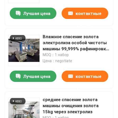
Лучшая цена
контактные
Путешествие фабрики
данные
Проверка качества
Влажное спасение золота
электролиза особой чистоты
Свяжитесь мы
машины 99,999% рафинировки
золота очищения пути
MOQ：1 набор
Цена：negotiate
Новости
Лучшая цена
контактные
Машина рафинировки золота
данные
Серебряная уточняя машина
среднее спасение золота
машины очищения золота
15kg через электролиз
Оборудование рафинировки платины
MOQ：1 набор