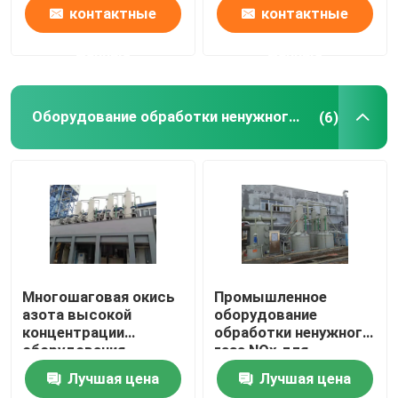
контактные
контактные
данные
данные
Оборудование обработки ненужного газа
(6)
Многошаговая окись
Промышленное
азота высокой
оборудование
концентрации
обработки ненужного
оборудования
газа NOx для
обработки газа
рафинадного завода
Лучшая цена
Лучшая цена
отхода двигателя
PGM