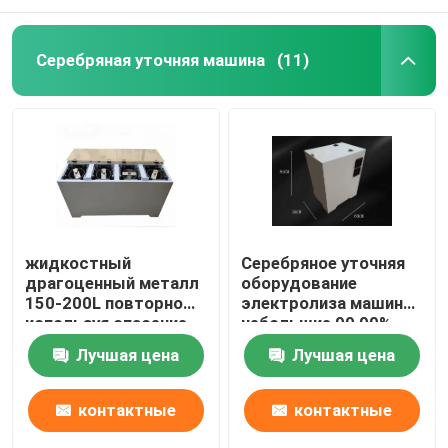
Серебряная уточняя машина
(11)
жидкостный
Серебряное уточняя
драгоценный металл
оборудование
150-200L повторно
электролиза машины
используя спасение
небольшие 99,99%
металла машины 99%
легкое для того
Лучшая цена
Лучшая цена
от отработанной
чтобы привестись в
воды
действие
доказательство
контактные
контактные
утечки