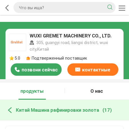
WUXI GREMET MACHINERY CO., LTD.
305, guangyi road, liangxi district, wuxi
city,Китай
5.0
Подтверженный поставщик
позвони сейчас
контактные
данные
продукты
О нас
Китай Машина рафинировки золота
(17)