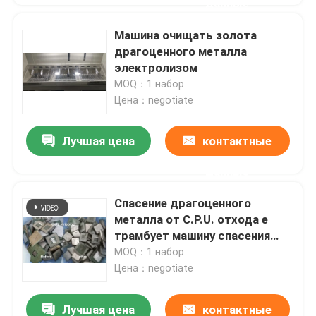
данные
Машина очищать золота
драгоценного металла
электролизом
MOQ：1 набор
Цена：negotiate
Лучшая цена
контактные
данные
Спасение драгоценного
металла от C.P.U. отхода e
трамбует машину спасения
золота
MOQ：1 набор
Цена：negotiate
Лучшая цена
контактные