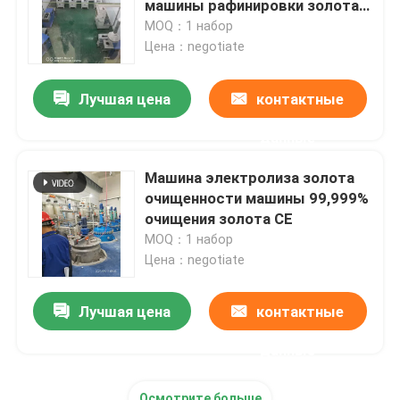
машины рафинировки золота
Eco дружелюбные
MOQ：1 набор
печь нержавеющей стали плавя
Цена：negotiate
Лучшая цена
контактные
Печь платины плавя
данные
Машина электролиза золота
очищенности машины 99,999%
очищения золота CE
MOQ：1 набор
Цена：negotiate
Лучшая цена
контактные
данные
Осмотрите больше