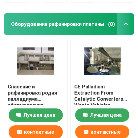
данные
данные
Оборудование рафинировки платины
(8)
Спасение и
CE Palladium
рафинировка родия
Extraction From
палладиума
Catalytic Converters
оборудования
Waste Vehicles
рафинировки платины
Лучшая цена
Лучшая цена
нефтехимической
промышленности
контактные
контактные