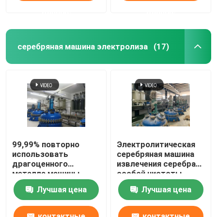
данные
данные
серебряная машина электролиза
(17)
99,99% повторно
Электролитическая
использовать
серебряная машина
драгоценного
извлечения серебра
металла машины
особой чистоты
электролиза серебра
системы 99,99%
Лучшая цена
Лучшая цена
особой чистоты
спасения
контактные
контактные