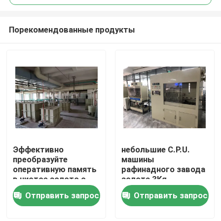
Порекомендованные продукты
Эффективно
небольшие C.P.U.
Дом
преобразуйте
машины
оперативную память
рафинадного завода
в чистое золото с
золота 3Kg
Продукты
помощью нашего
трамбуют спасение
Отправить запрос
Отправить запрос
передового
золота e ненужное
оборудования для
О нас
очистки золота