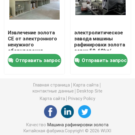
серебряная машина электролиза
Извлечение золота
электролитическое
Поглотительная колонна газа
CE от электронного
завода машины
ненужного
рафинировки золота
оборудования
серии 50-60kg/
Оборудование обработки ненужного газа
рафинировки
химическое
Отправить запрос
Отправить запрос
драгоценного
механическое
металла
Печь золота индукции плавя
Главная страница
Карта сайта
контактные данные
Desktop Site
Серебряная печь индукции
Карта сайта
Privacy Policy
Серебряная отливная машина
Качество
Машина рафинировки золота
Отливная машина Адвокатуры золота
Китайская фабрика.Copyright © 2026 WUXI