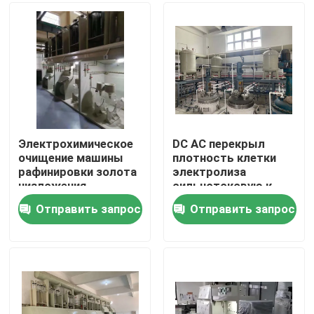
Путешествие фабрики
Проверка качества
Свяжитесь мы
Электрохимическое
DC AC перекрыл
очищение машины
плотность клетки
рафинировки золота
электролиза
Новости
низложения
сильнотоковую к
электролизом
золоту очищенности
Отправить запрос
Отправить запрос
99,999%
Машина рафинировки золота
Серебряная уточняя машина
Оборудование рафинировки платины