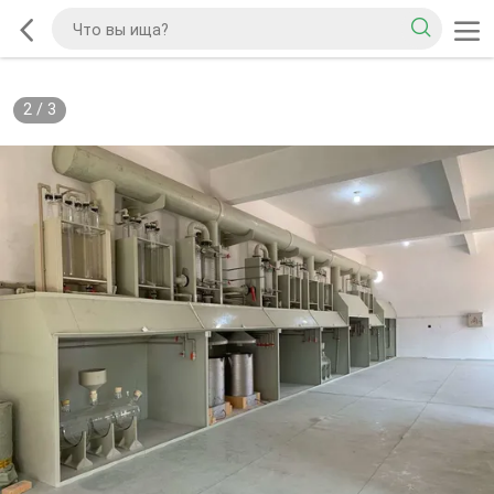
2
/
3