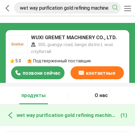
WUXI GREMET MACHINERY CO., LTD.
305, guangyi road, liangxi district, wuxi
city,Китай
5.0
Подтверженный поставщик
позвони сейчас
контактные
данные
продукты
О нас
wet way purification gold refining machine онлайн производство
(1)