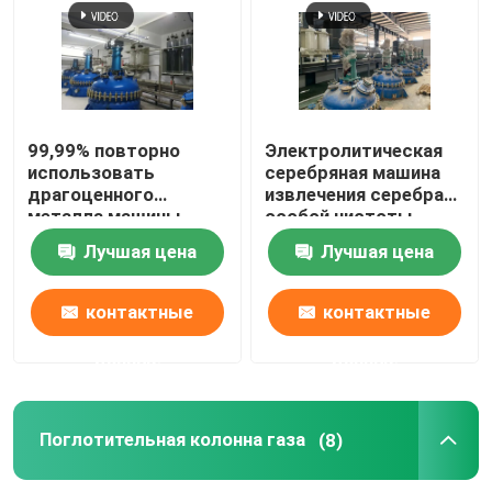
серебряная машина электролиза
Поглотительная колонна газа
99,99% повторно
Электролитическая
использовать
серебряная машина
драгоценного
извлечения серебра
Оборудование обработки ненужного газа
металла машины
особой чистоты
электролиза серебра
системы 99,99%
Лучшая цена
Лучшая цена
особой чистоты
спасения
Печь золота индукции плавя
контактные
контактные
Серебряная печь индукции
данные
данные
Серебряная отливная машина
Поглотительная колонна газа
(8)
Отливная машина Адвокатуры золота