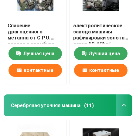
Спасение
электролитическое
драгоценного
завода машины
металла от C.P.U.
рафинировки золота
отхода e трамбует
серии 50-60kg/
машину спасения
химическое
Лучшая цена
Лучшая цена
золота
механическое
контактные
контактные
данные
данные
Серебряная уточняя машина
(11)