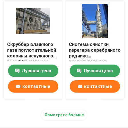
печь нержавеющей стали плавя
Печь платины плавя
Скруббер влажного
Система очистки
газа поглотительной
перегара серебряного
колонны ненужного
рудника
газа NOx медного
поглотительной
рудника
колонны газа отхода
Лучшая цена
Лучшая цена
высокой
концентрации
контактные
контактные
данные
данные
Осмотрите больше