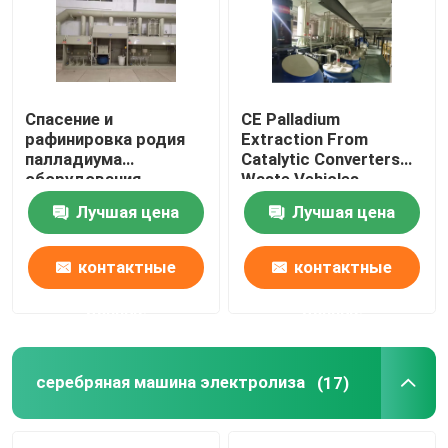
Путешествие фабрики
Спасение и
CE Palladium
Проверка качества
рафинировка родия
Extraction From
палладиума
Catalytic Converters
оборудования
Waste Vehicles
Свяжитесь мы
рафинировки платины
Лучшая цена
Лучшая цена
нефтехимической
промышленности
Новости
контактные
контактные
данные
данные
Машина рафинировки золота
Серебряная уточняя машина
серебряная машина электролиза
(17)
Оборудование рафинировки платины