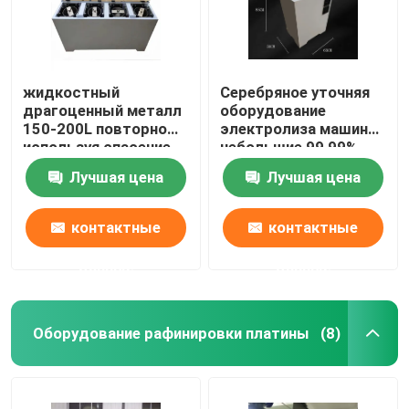
жидкостный
Серебряное уточняя
драгоценный металл
оборудование
150-200L повторно
электролиза машины
используя спасение
небольшие 99,99%
металла машины 99%
легкое для того
Лучшая цена
Лучшая цена
от отработанной
чтобы привестись в
воды
действие
доказательство
контактные
контактные
утечки
данные
данные
Дом
Оборудование рафинировки платины
(8)
Продукты
О нас