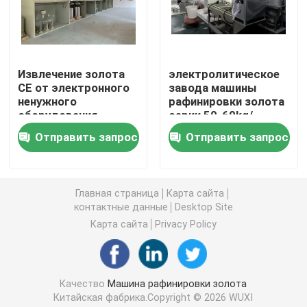
серебряная машина электролиза
Извлечение золота
электролитическое
Поглотительная колонна газа
CE от электронного
завода машины
ненужного
рафинировки золота
оборудования
серии 50-60kg/
Оборудование обработки ненужного газа
рафинировки
химическое
Отправить запрос
Отправить запрос
драгоценного
механическое
металла
Печь золота индукции плавя
Главная страница
Карта сайта
контактные данные
Desktop Site
Серебряная печь индукции
Карта сайта
Privacy Policy
Серебряная отливная машина
Качество
Машина рафинировки золота
Отливная машина Адвокатуры золота
Китайская фабрика.Copyright © 2026 WUXI