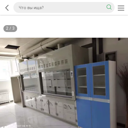
2
/
3