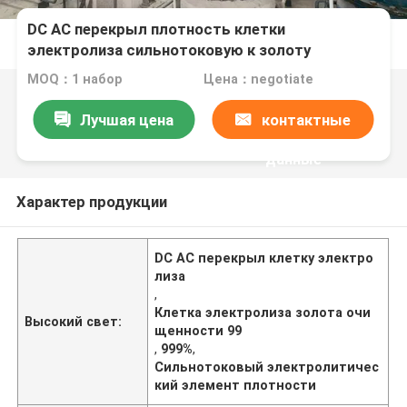
DC AC перекрыл плотность клетки
электролиза сильнотоковую к золоту
очищенности 99,999%
MOQ：1 набор
Цена：negotiate
Лучшая цена
контактные
данные
Характер продукции
DC AC перекрыл клетку электро
лиза
,
Клетка электролиза золота очи
Высокий свет:
щенности 99
,
999%
,
Сильнотоковый электролитичес
кий элемент плотности