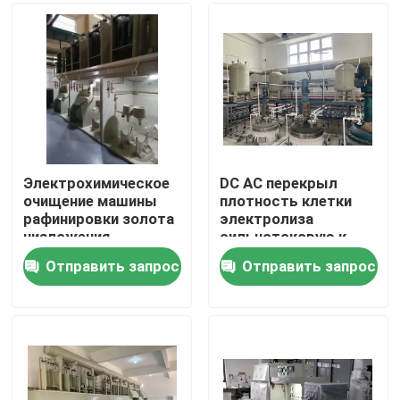
Путешествие фабрики
Проверка качества
Свяжитесь мы
Электрохимическое
DC AC перекрыл
очищение машины
плотность клетки
рафинировки золота
электролиза
Новости
низложения
сильнотоковую к
электролизом
золоту очищенности
Отправить запрос
Отправить запрос
99,999%
Машина рафинировки золота
Серебряная уточняя машина
Оборудование рафинировки платины