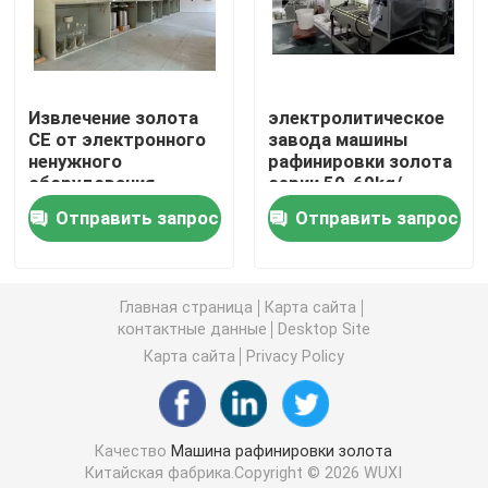
серебряная машина электролиза
Извлечение золота
электролитическое
Поглотительная колонна газа
CE от электронного
завода машины
ненужного
рафинировки золота
оборудования
серии 50-60kg/
Оборудование обработки ненужного газа
рафинировки
химическое
Отправить запрос
Отправить запрос
драгоценного
механическое
металла
Печь золота индукции плавя
Главная страница
Карта сайта
контактные данные
Desktop Site
Серебряная печь индукции
Карта сайта
Privacy Policy
Серебряная отливная машина
Качество
Машина рафинировки золота
Отливная машина Адвокатуры золота
Китайская фабрика.Copyright © 2026 WUXI