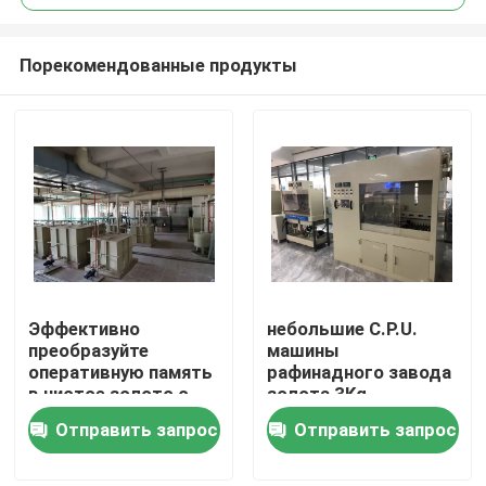
Порекомендованные продукты
Эффективно
небольшие C.P.U.
Дом
преобразуйте
машины
оперативную память
рафинадного завода
в чистое золото с
золота 3Kg
Продукты
помощью нашего
трамбуют спасение
Отправить запрос
Отправить запрос
передового
золота e ненужное
оборудования для
О нас
очистки золота