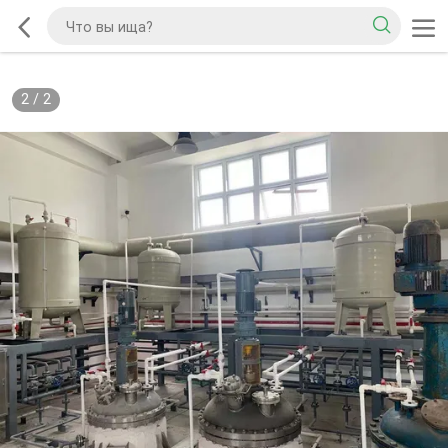
2
/
2