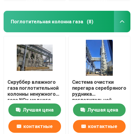
Поглотительная колонна газа
(8)
Скруббер влажного
Система очистки
газа поглотительной
перегара серебряного
колонны ненужного
рудника
газа NOx медного
поглотительной
рудника
колонны газа отхода
Лучшая цена
Лучшая цена
высокой
концентрации
контактные
контактные