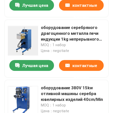
Лучшая цена
контактные
данные
оборудование серебряного
драгоценного металла печи
индукции 1kg непрерывного
плавя
MOQ：1 набор
Цена：negotiate
Лучшая цена
контактные
данные
Дом
оборудование 380V 15kw
отливной машины серебра
Продукты
ювелирных изделий 40cm/Min
MOQ：1 набор
О нас
Цена：negotiate