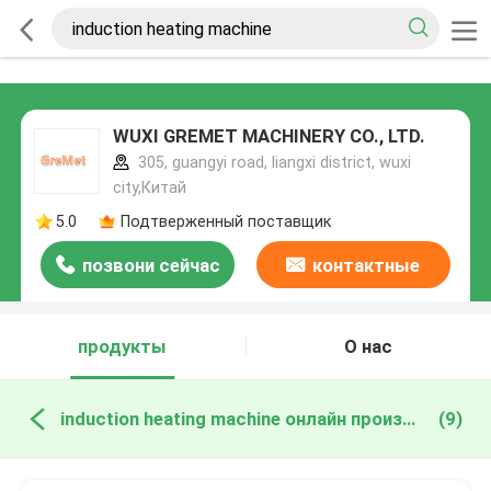
WUXI GREMET MACHINERY CO., LTD.
305, guangyi road, liangxi district, wuxi
city,Китай
5.0
Подтверженный поставщик
позвони сейчас
контактные
данные
продукты
О нас
induction heating machine онлайн производство
(9)