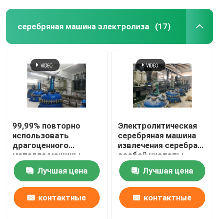
серебряная машина электролиза
(17)
99,99% повторно
Электролитическая
использовать
серебряная машина
драгоценного
извлечения серебра
металла машины
особой чистоты
электролиза серебра
системы 99,99%
Лучшая цена
Лучшая цена
особой чистоты
спасения
контактные
контактные
данные
данные