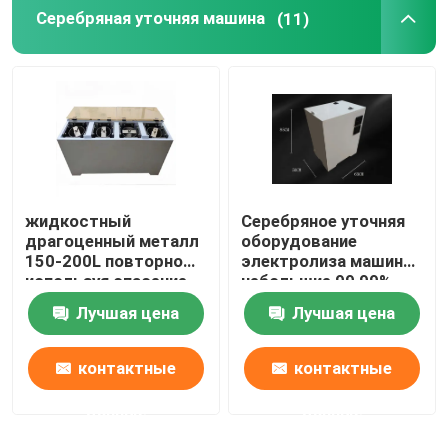
Серебряная уточняя машина
(11)
жидкостный
Серебряное уточняя
драгоценный металл
оборудование
150-200L повторно
электролиза машины
используя спасение
небольшие 99,99%
металла машины 99%
легкое для того
Лучшая цена
Лучшая цена
от отработанной
чтобы привестись в
воды
действие
доказательство
контактные
контактные
утечки
данные
данные