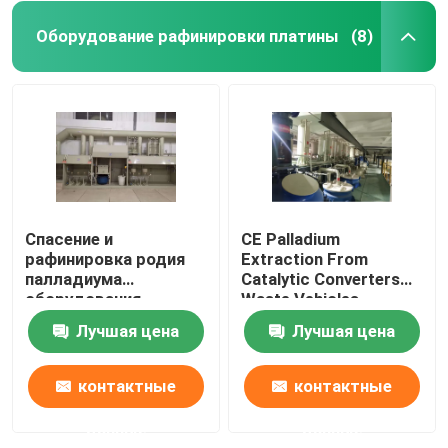
Оборудование рафинировки платины
(8)
Спасение и
CE Palladium
рафинировка родия
Extraction From
палладиума
Catalytic Converters
оборудования
Waste Vehicles
рафинировки платины
Лучшая цена
Лучшая цена
нефтехимической
промышленности
контактные
контактные
данные
данные