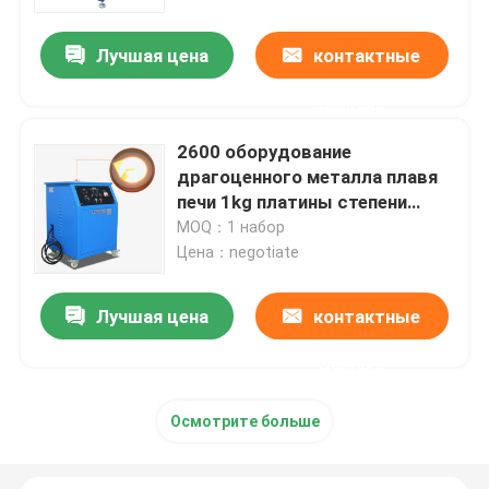
Лучшая цена
контактные
Путешествие фабрики
данные
Проверка качества
2600 оборудование
драгоценного металла плавя
Свяжитесь мы
печи 1kg платины степени
плавя
MOQ：1 набор
Цена：negotiate
Новости
Лучшая цена
контактные
Машина рафинировки золота
данные
Серебряная уточняя машина
Осмотрите больше
Оборудование рафинировки платины