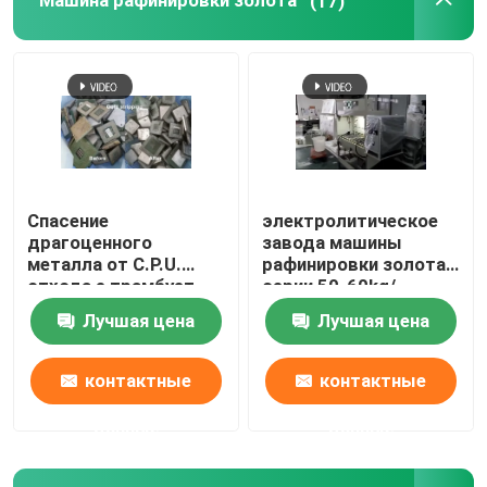
Машина рафинировки золота
(17)
печь нержавеющей стали плавя
Печь платины плавя
Спасение
электролитическое
драгоценного
завода машины
металла от C.P.U.
рафинировки золота
отхода e трамбует
серии 50-60kg/
машину спасения
химическое
Лучшая цена
Лучшая цена
золота
механическое
контактные
контактные
данные
данные