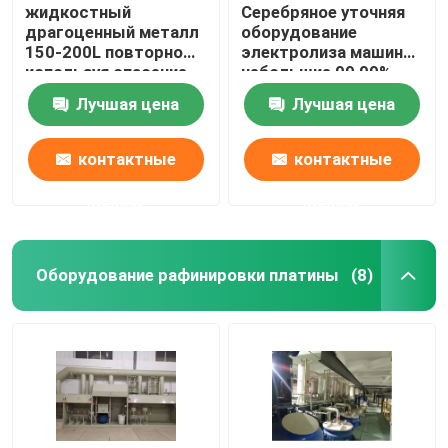
жидкостный
Серебряное уточняя
драгоценный металл
оборудование
150-200L повторно
электролиза машины
используя спасение
небольшие 99,99%
металла машины 99%
легкое для того
Лучшая цена
Лучшая цена
от отработанной
чтобы привестись в
воды
действие
доказательство
контактные
контактные
утечки
данные
данные
Оборудование рафинировки платины
(8)