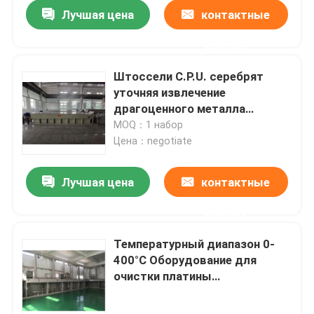
Лучшая цена
контактные
данные
Штоссели C.P.U. серебрят
уточняя извлечение
драгоценного металла
емкости машины 20Kg
MOQ：1 набор
Цена：negotiate
Лучшая цена
контактные
данные
Дом
Температурный диапазон 0-
400°C Оборудование для
Продукты
очистки платины
800*600*1200 мм для
промышленного
О нас