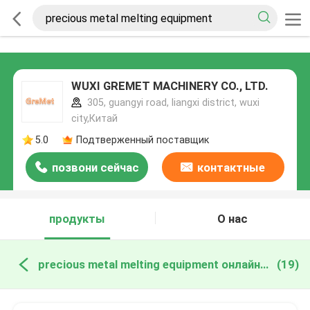
WUXI GREMET MACHINERY CO., LTD.
305, guangyi road, liangxi district, wuxi
city,Китай
5.0
Подтверженный поставщик
позвони сейчас
контактные
данные
продукты
О нас
precious metal melting equipment онлайн производство
(19)