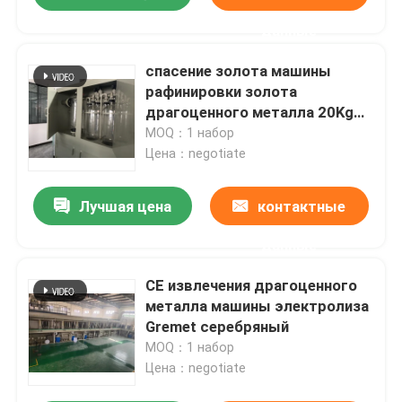
данные
спасение золота машины
рафинировки золота
драгоценного металла 20Kg
через электролиз
MOQ：1 набор
Цена：negotiate
Лучшая цена
контактные
данные
CE извлечения драгоценного
металла машины электролиза
Gremet серебряный
MOQ：1 набор
Цена：negotiate