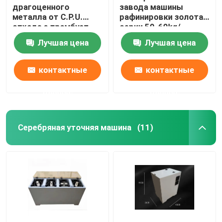
драгоценного
завода машины
металла от C.P.U.
рафинировки золота
отхода e трамбует
серии 50-60kg/
машину спасения
химическое
Лучшая цена
Лучшая цена
золота
механическое
контактные
контактные
данные
данные
Серебряная уточняя машина
(11)