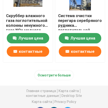
Скруббер влажного
Система очистки
газа поглотительной
перегара серебряного
колонны ненужного
рудника
газа NOx медного
поглотительной
рудника
колонны газа отхода
Лучшая цена
Лучшая цена
высокой
концентрации
контактные
контактные
данные
данные
Осмотрите больше
Главная страница
Карта сайта
контактные данные
Desktop Site
Карта сайта
Privacy Policy