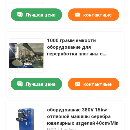
производства
Лучшая цена
контактные
Путешествие фабрики
данные
Проверка качества
1000 грамм емкости
оборудование для
Свяжитесь мы
переработки платины с
цифровой системой
управления дисплеем и
Новости
скоростью восстановления
99,9%
Лучшая цена
контактные
Машина рафинировки золота
данные
Серебряная уточняя машина
оборудование 380V 15kw
отливной машины серебра
ювелирных изделий 40cm/Min
Оборудование рафинировки платины
MOQ：1 набор