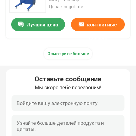
Цена：negotiate
серебряная машина электролиза
Лучшая цена
контактные
Поглотительная колонна газа
данные
Осмотрите больше
Оборудование обработки ненужного газа
Печь золота индукции плавя
Оставьте сообщение
Мы скоро тебе перезвоним!
Серебряная печь индукции
Серебряная отливная машина
Отливная машина Адвокатуры золота