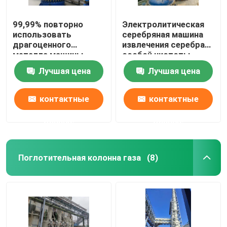
99,99% повторно
Электролитическая
использовать
серебряная машина
драгоценного
извлечения серебра
металла машины
особой чистоты
электролиза серебра
системы 99,99%
Лучшая цена
Лучшая цена
особой чистоты
спасения
контактные
контактные
данные
данные
Поглотительная колонна газа
(8)