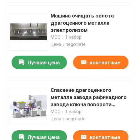
данные
Машина очищать золота
драгоценного металла
электролизом
MOQ：1 набор
Цена：negotiate
Лучшая цена
контактные
данные
Спасение драгоценного
металла завода рафинадного
завода ключа поворота
серебряное от электронного
MOQ：1 набор
отхода
Цена：negotiate
Лучшая цена
контактные