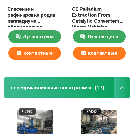
Спасение и
CE Palladium
рафинировка родия
Extraction From
палладиума
Catalytic Converters
оборудования
Waste Vehicles
рафинировки платины
Лучшая цена
Лучшая цена
нефтехимической
промышленности
контактные
контактные
данные
данные
серебряная машина электролиза
(17)