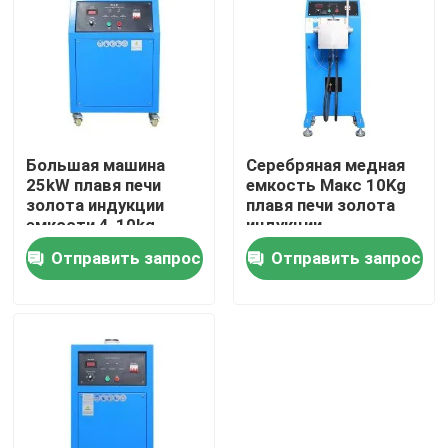
Путешествие фабрики
Проверка качества
Большая машина
Серебряная медная
Свяжитесь мы
25kW плавя печи
емкость Макс 10Kg
золота индукции
плавя печи золота
емкости 4-10kg
индукции
Новости
Отправить запрос
Отправить запрос
Машина рафинировки золота
Серебряная уточняя машина
Оборудование рафинировки платины