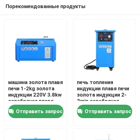
Порекомендованные продукты
машина золота плавя
печь топления
печи 1-2kg золота
индукции плавя печи
индукции 220V 3.8kw
золота индукции 2-
Дом
серебряная плавя
3min серебряная
медная
Отправить запрос
Отправить запрос
Продукты
О нас