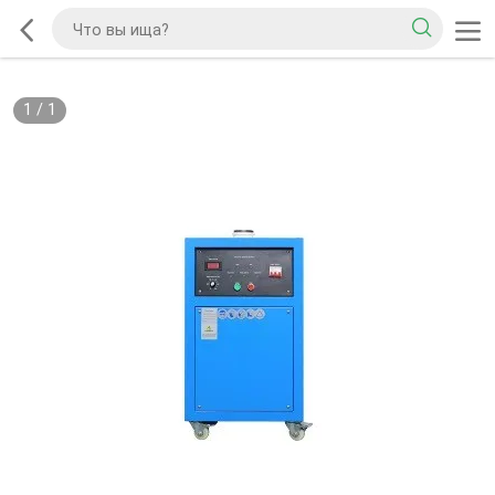
1
/
1