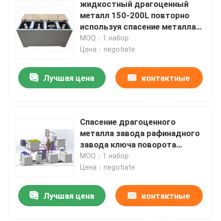
жидкостный драгоценный
металл 150-200L повторно
используя спасение металла
машины 99% от отработанной
MOQ：1 набор
воды
Цена：negotiate
Лучшая цена
контактные
данные
Спасение драгоценного
металла завода рафинадного
завода ключа поворота
серебряное от электронного
MOQ：1 набор
отхода
Цена：negotiate
Лучшая цена
контактные
данные