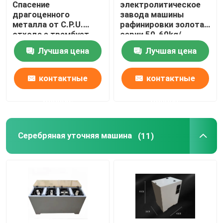
Спасение
электролитическое
драгоценного
завода машины
печь нержавеющей стали плавя
металла от C.P.U.
рафинировки золота
отхода e трамбует
серии 50-60kg/
машину спасения
химическое
Лучшая цена
Лучшая цена
золота
механическое
Печь платины плавя
контактные
контактные
данные
данные
Серебряная уточняя машина
(11)