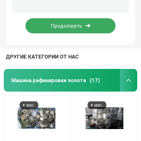
CE оборудования обработки газа отхода Nox высокой концентрации
Промышленное оборудование обработки ненужного газа NOx для рафинадного завода PGM
серебряная машина электролиза
Многошаговая окись азота высокой концентрации оборудования обработки газа отхода двигателя
Спасение и рафинировка родия палладиума оборудования рафинировки платины нефтехимической промышленности
Поглотительная колонна газа
Оборудование обработки ненужного газа
ДРУГИЕ КАТЕГОРИИ ОТ НАС
Печь золота индукции плавя
Машина рафинировки золота
(17)
Серебряная печь индукции
Серебряная отливная машина
Отливная машина Адвокатуры золота