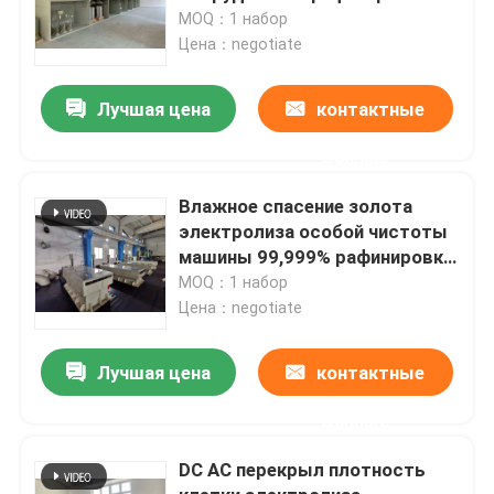
драгоценного металла
MOQ：1 набор
Цена：negotiate
Лучшая цена
контактные
данные
Влажное спасение золота
электролиза особой чистоты
машины 99,999% рафинировки
золота очищения пути
MOQ：1 набор
Цена：negotiate
Лучшая цена
контактные
данные
DC AC перекрыл плотность