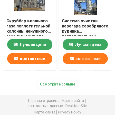
Скруббер влажного
Система очистки
газа поглотительной
перегара серебряного
колонны ненужного
рудника
газа NOx медного
поглотительной
рудника
колонны газа отхода
Лучшая цена
Лучшая цена
высокой
концентрации
контактные
контактные
данные
данные
Осмотрите больше
Главная страница
Карта сайта
контактные данные
Desktop Site
Карта сайта
Privacy Policy