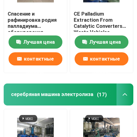
Спасение и
CE Palladium
рафинировка родия
Extraction From
палладиума
Catalytic Converters
оборудования
Waste Vehicles
рафинировки платины
Лучшая цена
Лучшая цена
нефтехимической
промышленности
контактные
контактные
данные
данные
серебряная машина электролиза
(17)