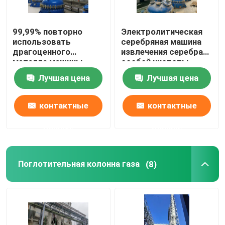
99,99% повторно
Электролитическая
использовать
серебряная машина
драгоценного
извлечения серебра
металла машины
особой чистоты
электролиза серебра
системы 99,99%
Лучшая цена
Лучшая цена
особой чистоты
спасения
контактные
контактные
данные
данные
Поглотительная колонна газа
(8)