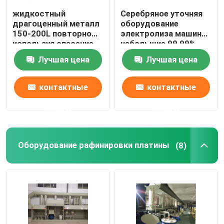
жидкостный
Серебряное уточняя
драгоценный металл
оборудование
150-200L повторно
электролиза машины
используя спасение
небольшие 99,99%
металла машины 99%
легкое для того
Лучшая цена
Лучшая цена
от отработанной
чтобы привестись в
воды
действие
доказательство
контактные
контактные
утечки
данные
данные
Оборудование рафинировки платины
(8)