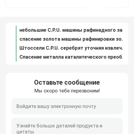
спасение золота машины рафинировки золота драгоценного металла 20Kg через электролиз
данные
Штоссели C.P.U. серебрят уточняя извлечение драгоценного металла емкости машины 20Kg
Путешествие фабрики
Спасение металла каталитеческого преобразователя оборудования рафинировки платины драгоценного металла
Система спасения оборудования PGM платины родия палладиума уточняя
Проверка качества
Спасение каталитеческого преобразователя PGM оборудования рафинировки платины Eco дружелюбное
Извлечение рафинадного завода оборудования PGM платины катализатора вытыхания автомобиля уточняя
Свяжитесь мы
система оборудования обработки ненужного газа газохода Nox высокой концентрации
Тип скруббер двигателя системы очистки газообразного отхода Nox многошаговый влажного газа
Новости
Полностью автоматический серебряный уточняя электролиз серебра емкости машины 200kg
Оставьте сообщение
Машина электролиза золота очищенности машины 99,999% очищения золота CE
Мы скоро тебе перезвоним!
Машина рафинировки золота
оборудование 380V плавя печи золота индукции емкости 4-6Kg трехфазное
печь топления индукции палладиума платины плавя печи нержавеющей стали 1-4kg
печь Макс нержавеющей стали золота палладиума платины 10kw плавя 2600 градусов
Серебряная уточняя машина
CE Palladium Extraction From Catalytic Converters Waste Vehicles
Система скруббера оборудования обработки ненужного газа Gremet влажная отсутствие загрязнения
Оборудование рафинировки платины