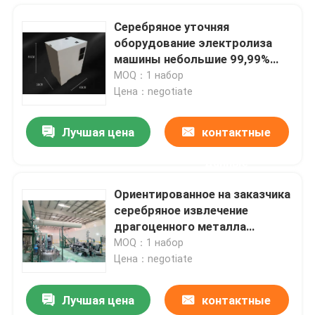
Серебряное уточняя
оборудование электролиза
машины небольшие 99,99%
легкое для того чтобы
MOQ：1 набор
привестись в действие
Цена：negotiate
доказательство утечки
Лучшая цена
контактные
данные
Ориентированное на заказчика
серебряное извлечение
Дом
драгоценного металла
машины извлечения от
MOQ：1 набор
электроники
Цена：negotiate
Продукты
Лучшая цена
контактные
небольшие C.P.U. машины рафинадного завода золота 3Kg трамбуют спасение золота e ненужное
О нас