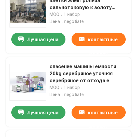
клетки электролиза
сильнотоковую к золоту
очищенности 99,999%
MOQ：1 набор
Цена：negotiate
Лучшая цена
контактные
данные
спасение машины емкости
20kg серебряное уточняя
серебряное от отхода e
MOQ：1 набор
Цена：negotiate
Лучшая цена
контактные
данные